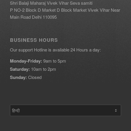
Shri Balaji Maharaj Vivek Vihar Seva samiti
P NO-2 Block D Market D Block Market Vivek Vihar Near
Main Road Delhi 110095
BUSINESS HOURS
Our support Hotline is available 24 Hours a day:
Monday-Friday:
9am to 5pm
Saturday:
10am to 2pm
Sunday:
Closed
एक
भाषा
चुनें