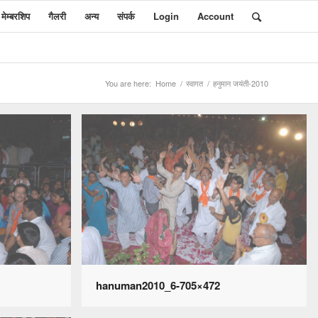
मेम्बरशिप
गैलरी
अन्य
संपर्क
Login
Account
You are here:
Home
/
स्वागत
/
हनुमान जयंती-2010
hanuman2010_6-705×472