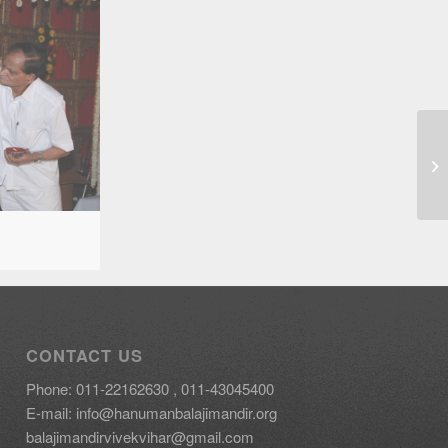
CONTACT US
Phone: 011-22162630 , 011-43045400
E-mail:
info@hanumanbalajimandir.org
balajimandirvivekvihar@gmail.com