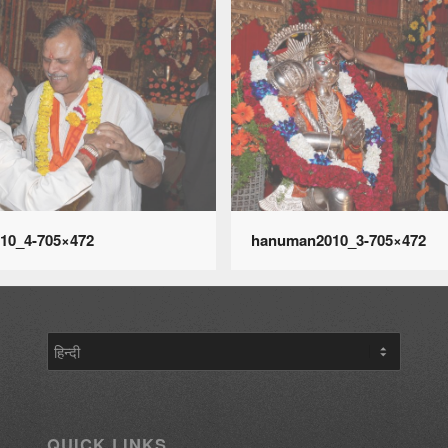
10_4-705×472
hanuman2010_3-705×472
एक
भाषा
चुनें
QUICK LINKS