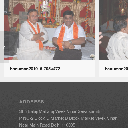
गणतंत्र दिवस-Jan-2011
hanuman2010_5-705×472
hanuman20
ADDRESS
Shri Balaji Maharaj Vivek Vihar Seva samiti
P NO-2 Block D Market D Block Market Vivek Vihar
Near Main Road Delhi 110095