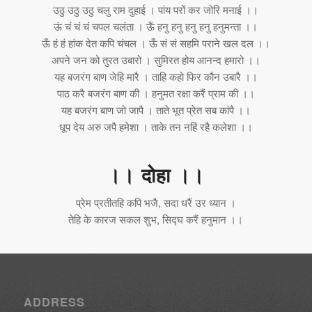
उठु उठु उठु चलु राम दुहाई । पांय परों कर जोरि मनाई ।।
ऊं चं चं चं चपल चलंता । ऊँ हनु हनु हनु हनु हनुमन्ता ।।
ऊँ हं हं हांक देत कपि चंचल । ऊँ सं सं सहमि पराने खल दल ।।
अपने जन को तुरत उबारो । सुमिरत होय आनन्द हमारो ।।
यह बजरंग बाण जेहि मारै । ताहि कहो फिर कौन उबारै ।।
पाठ करै बजरंग बाण की । हनुमत रक्षा करैं प्राम की ।।
यह बजरंग बाण जो जापै । ताते भूत प्रेत सब कांपै ।।
धूप देय अरु जपै हमेशा । ताके तन नहिं रहै कलेशा ।।
।। दोहा ।।
प्रेम प्रतीतहि कपि भजै, सदा धरैं उर ध्यान ।
तेहि के कारज सकल शुभ, सिद्घ करैं हनुमान ।।
ADDRESS