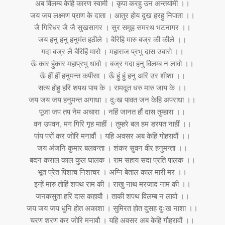
अब विलम्ब केहि कारण स्वामी । कृपा करहु उन अन्तर्यामी ।।
जय जय लक्ष्मण प्राण के दाता । आतुर होय दुख हरहु निपाता ।।
जै गिरिधर जै जै सुखसागर । सुर समूह समरथ भटनागर ।।
जय हनु हनु हनुमंत हठीले । बैरिहि मारु बज्र की कीले ।।
गदा बज्र लै बैरिहिं मारो । महाराज प्रभु दास उबारो ।।
ऊँ कार हुंकार महाप्रभु धावो । बज्र गदा हनु विलम्ब न लावो ।।
ऊँ हीं हीं हनुमन्त कपीसा । ऊँ हुं हुं हनु अरि उर शीशा ।।
सत्य होहु हरि शपथ पाय के । रामदूत धरु मारु जाय के ।।
जय जय जय हनुमन्त अगाधा । दुःख पावत जन केहि अपराधा ।।
पूजा जप तप नेम अचारा । नहिं जानत हौं दास तुम्हारा ।।
वन उपवन, मग गिरि गृह माहीं । तुम्हरे बल हम डरपत नाहीं ।।
पांय परों कर जोरि मनावौं । यहि अवसर अब केहि गोहरावौं ।।
जय अंजनि कुमार बलवन्ता । शंकर सुवन वीर हनुमन्ता ।।
बदन कराल काल कुल घालक । राम सहाय सदा प्रति पालक ।।
भूत प्रेत पिशाच निशाचर । अग्नि बेताल काल मारी मर ।।
इन्हें मारु तोहिं शपथ राम की । राखु नाथ मरजाद नाम की ।।
जनकसुता हरि दास कहावौ । ताकी शपथ विलम्ब न लावो ।।
जय जय जय धुनि होत अकाशा । सुमिरत होत दुसह दुःख नाशा ।।
चरण शरण कर जोरि मनावौ । यहि अवसर अब केहि गौहरावौं ।।