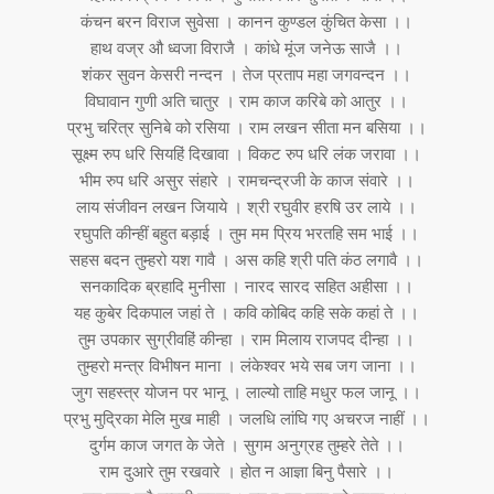
कंचन बरन विराज सुवेसा । कानन कुण्डल कुंचित केसा ।।
हाथ वज्र औ ध्वजा विराजै । कांधे मूंज जनेऊ साजै ।।
शंकर सुवन केसरी नन्दन । तेज प्रताप महा जगवन्दन ।।
विघावान गुणी अति चातुर । राम काज करिबे को आतुर ।।
प्रभु चरित्र सुनिबे को रसिया । राम लखन सीता मन बसिया ।।
सूक्ष्म रुप धरि सियहिं दिखावा । विकट रुप धरि लंक जरावा ।।
भीम रुप धरि असुर संहारे । रामचन्द्रजी के काज संवारे ।।
लाय संजीवन लखन जियाये । श्री रघुवीर हरषि उर लाये ।।
रघुपति कीन्हीं बहुत बड़ाई । तुम मम प्रिय भरतहि सम भाई ।।
सहस बदन तुम्हरो यश गावै । अस कहि श्री पति कंठ लगावै ।।
सनकादिक ब्रहादि मुनीसा । नारद सारद सहित अहीसा ।।
यह कुबेर दिकपाल जहां ते । कवि कोबिद कहि सके कहां ते ।।
तुम उपकार सुग्रीवहिं कीन्हा । राम मिलाय राजपद दीन्हा ।।
तुम्हरो मन्त्र विभीषन माना । लंकेश्वर भये सब जग जाना ।।
जुग सहस्त्र योजन पर भानू । लाल्यो ताहि मधुर फल जानू ।।
प्रभु मुद्रिका मेलि मुख माही । जलधि लांघि गए अचरज नाहीं ।।
दुर्गम काज जगत के जेते । सुगम अनुग्रह तुम्हरे तेते ।।
राम दुआरे तुम रखवारे । होत न आज्ञा बिनु पैसारे ।।