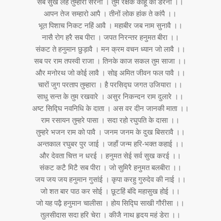
सब सुख लहै तुम्हारी सरना । तुम रक्षक काहू को डरना ।।
आपन तेज सम्हारो आपै । तीनों लोक हांक ते कांपै ।।
भूत पिशाच निकट नहिं आवै । महाबीर जब नाम सुनावै ।।
नासै रोग हरै सब पीरा । जपत निरन्तर हनुमत बीरा ।।
संकट ते हनुमान छुड़ावै । मन क्रम वचन ध्यान जो लावै ।।
सब पर राम तपस्वी राजा । तिनके काज सकल तुम साजा ।।
और मनोरथ जो कोई लावै । सोइ अमित जीवन फल पावै ।।
चारों जुग परताप तुम्हारा । है परसिद्घ जगत उजियारा ।।
साधु सन्त के तुम रखवारे । असुर निकन्दन राम दुलारे ।।
अष्ट सिद्घि नवनिधि के दाता । अस वर दीन जानकी माता ।।
राम रसायन तुम्हरे पासा । सदा रहो रघुपति के दासा ।।
तुम्हरे भजन राम को पावै । जनम जनम के दुख बिसरावै ।।
अन्तकाल रघुबर पुर जाई । जहाँ जन्म हरि-भक्त कहाई ।।
और देवता चित्त न धरई । हनुमत सेई सर्व सुख करई ।।
संकट कटै मिटै सब पीरा । जो सुमिरै हनुमत बलबीरा ।।
जय जय जय हनुमान गुसांई । कृपा करहु गुरुदेव की नाई ।।
जो शत बार पाठ कर सोई । छूटहिं बंदि महासुख होई ।।
जो यह पढ़ै हनुमान चालीसा । होय सिद्घि साखी गौरीसा ।।
तुलसीदास सदा हरि चेरा । कीजै नाथ हृदय महं डेरा ।।