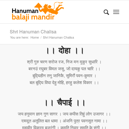
Shri Hanuman Chalisa
You are here:
Home
/
Shri Hanuman Chalisa
।। दोहा ।।
श्री गुरु चरण सरोज रज, निज मन मुकुर सुधारि ।
बरनउं रघुबर विमल जसु, जो दायकु पल चारि ।।
बुद्घिहीन तनु जानिकै, सुमिरौं पवन-कुमार ।
बल बुद्घि विघा देहु मोहि, हरहु कलेश विकार ।।
।। चैपाई ।।
जय हनुमान ज्ञान गुण सागर । जय कपीस तिहुं लोग उजागर ।।
रामदूत अतुलित बल धामा । अंजनि पुत्र पवनसुत नामा ।।
महावीर विक्रम बजरंगी । कुमति निवार सुमति के संगी ।।