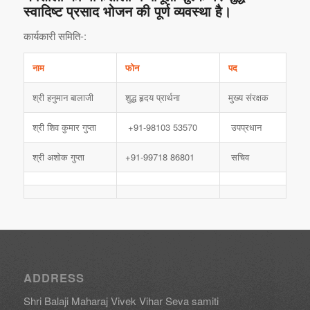
स्वादिष्ट प्रसाद भोजन की पूर्ण व्यवस्था है।
कार्यकारी समिति-:
नाम
फोन
पद
श्री हनुमान बालाजी
शुद्ध हृदय प्रार्थना
मुख्य संरक्षक
श्री शिव कुमार गुप्ता
+91-98103 53570
उपप्रधान
श्री अशोक गुप्ता
+91-99718 86801
सचिव
ADDRESS
Shri Balaji Maharaj Vivek Vihar Seva samiti